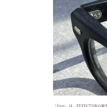
「fuzz」は、EFFECTO