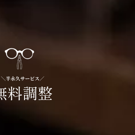
＼半永久サービス／
無料調整