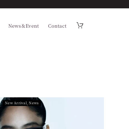
News＆Event
Contact
New Arrival
News