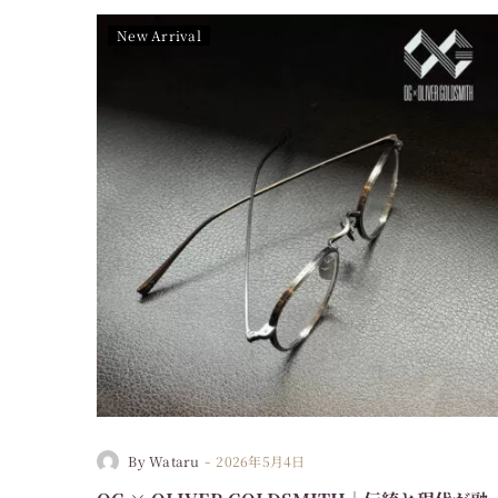
New Arrival
-
By Wataru
2026年5月4日