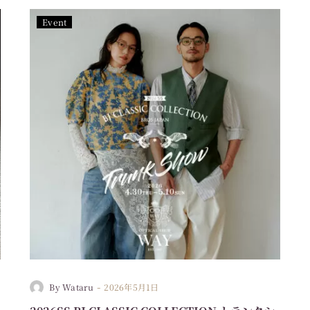
Event
-
By Wataru
2026年5月1日