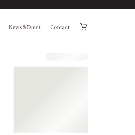
News＆Event
Contact
デフォルト表示