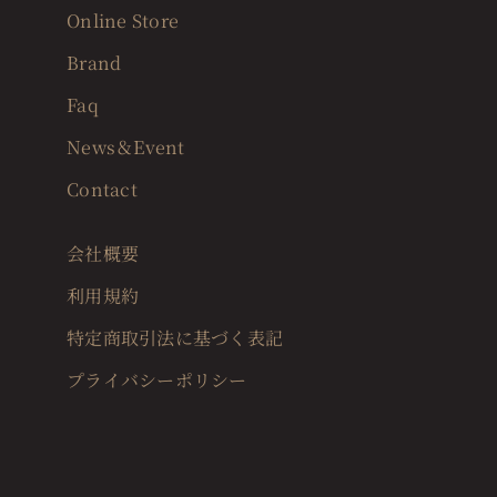
Online Store
Brand
Faq
News＆Event
Contact
会社概要
利用規約
特定商取引法に基づく表記
プライバシーポリシー