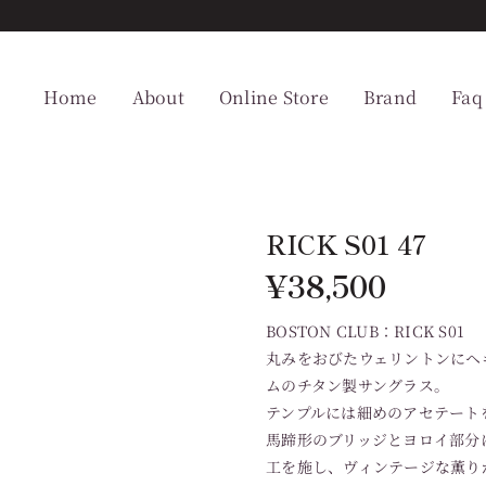
Home
About
Online Store
Brand
Faq
RICK S01 47
¥
38,500
BOSTON CLUB：RICK S01
丸みをおびたウェリントンにヘ
ムのチタン製サングラス。
テンプルには細めのアセテート
馬蹄形のブリッジとヨロイ部分
工を施し、ヴィンテージな薫り