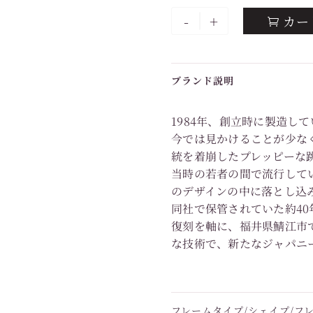
-
+
カー

ブランド説明
1984年、創立時に製造し
今では見かけることが少な
統を着崩したプレッピーな
当時の若者の間で流行して
のデザインの中に落とし込み、
同社で保管されていた約4
復刻を軸に、福井県鯖江市
な技術で、新たなジャパニ
フレームタイプ/シェイプ/フ