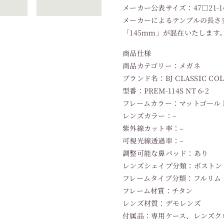
メーカー公表サイズ：47□21-1
メーカーによるテンプルの長さ
「145mm」が混在いたしま
商品仕様
商品カテゴリー：メガネ
ブランド名：BJ CLASSIC CO
型番：PREM-114S NT 6-2
フレームカラー：マットゴール
レンズカラー：–
紫外線カット率：–
可視光線透過率：–
調整可能な鼻パッド：あり
レンズシェイプ分類：ボストン
フレームタイプ分類：フルリム
フレーム材質：チタン
レンズ材質：デモレンズ
付属品：専用ケース、レンズク