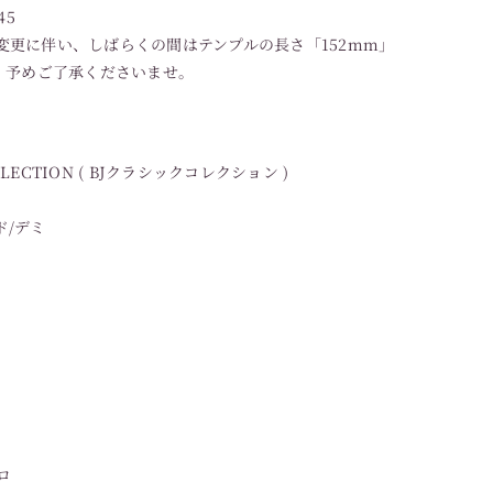
45
変更に伴い、しばらくの間はテンプルの長さ「152mm」
す。予めご了承くださいませ。
LLECTION ( BJクラシックコレクション )
ド/デミ
ロ