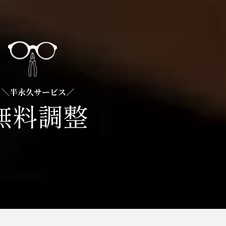
＼半永久サービス／
無料調整