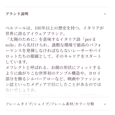
ブランド説明
ペルソールは、100年以上の歴史を持つ、イタリアが
世界に誇るアイウェアブランド。
「太陽のために」を意味するイタリア語「per il
sole」から名付けられ、過酷な環境で最高のパフォ
ーマンスを発揮しなければならないレーサーやパイ
ロットたちの眼鏡として、そのキャリアをスタート
しています。
メフレクトと呼ばれる、お顔の形状にフィットする
ように曲がりこむ世界初のテンプル構造や、ヨロイ
部分を飾るシルバーアローなど、映画やファッショ
ン誌といったメディアで目にしたことがあるのでは
ないでしょうか。
往年の名俳優スティーブ・マックイーンが映画だけで
なくプライベートでも着用したことでも知られてい
フレームタイプ/シェイプ/フレーム素材/カラー分類
ます。
また、イタリアにおいては、高度な職人技によるハ