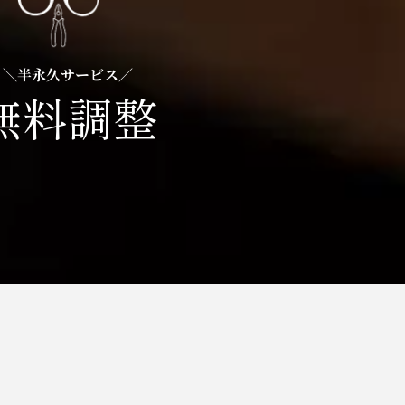
＼半永久サービス／
無料調整