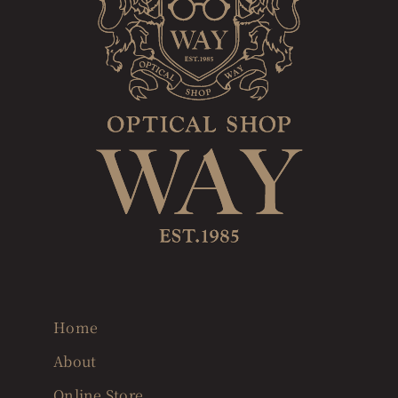
Home
About
Online Store