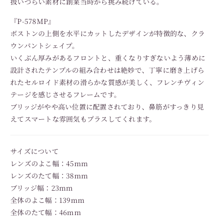
扱いづらい素材に創業当時から挑み続けている。
『P-578MP』
ボストンの上側を水平にカットしたデザインが特徴的な、クラ
ウンパントシェイプ。
いくぶん厚みがあるフロントと、重くなりすぎないよう薄めに
設計されたテンプルの組み合わせは絶妙で、丁寧に磨き上げら
れたセルロイド素材の滑らかな質感が美しく、フレンチヴィン
テージを感じさせるフレームです。
ブリッジがやや高い位置に配置されており、鼻筋がすっきり見
えてスマートな雰囲気もプラスしてくれます。
サイズについて
レンズのよこ幅：45mm
レンズのたて幅：38mm
ブリッジ幅：23mm
全体のよこ幅：139mm
全体のたて幅：46mm