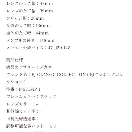
レンズのよこ幅：47mm
レンズのたて幅：39mm
ブリッジ幅：20mm
全体のよこ幅：136mm
全体のたて幅：44mm
テンプルの長さ：148mm
メーカー公表サイズ：47□20-148
商品仕様
商品カテゴリー：メガネ
ブランド名：BJ CLASSIC COLLECTION ( BJクラシックコレ
クション )
型番：P-571MP 1
フレームカラー：ブラック
レンズカラー：–
紫外線カット率：–
可視光線透過率：–
調整可能な鼻パッド：あり