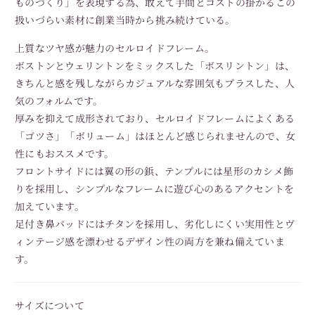
ものづくり」を表現する為、敢えて手間とコストの掛かるこの
扱いづらい素材に創業当時から挑み続けている。
上質なツヤ感が魅力のセルロイドフレーム。
ボストンとウェリントンをミックスした「ボスリントン」は、
きちんと感を残しながらカジュアルな雰囲気もプラスした、人
気のフォルムです。
厚みを抑えて成形されており、セルロイドフレームによくある
「ゴツさ」「ボリューム」はほとんど感じられませんので、女
性にもおススメです。
フロントサイドには翼の形の鋲、テンプルには星形のカシメ飾
りを採用し、シンプルなフレームに遊び心のあるアクセントを
加えています。
足付き鼻パッドにはチタンを採用し、劣化しにくい実用性とヴ
ィンテージ感を漂わせるデザイン性の両方を兼ね備えていま
す。
サイズについて