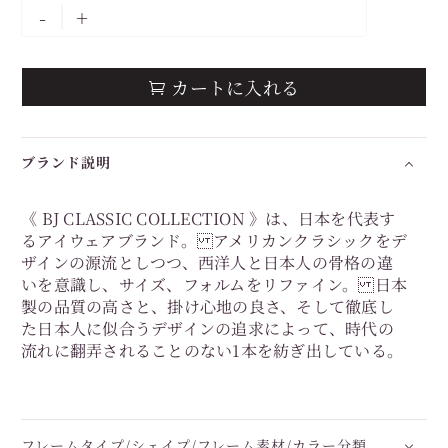
-
+
カートに入れる

ブランド説明
《 BJ CLASSIC COLLECTION 》は、日本を代表す
るアイウェアブランド。 アメリカンクラシックをデ
ザインの源流としつつ、西洋人と日本人の骨格の違
いを意識し、サイズ、フォルムをリファイン。 日本
製の品質の高さと、掛け心地の良さ、そして徹底し
た日本人に似合うデザインの追求によって、時代の
流れに翻弄されることのない1本を紡ぎ出している。
フレームタイプ/シェイプ/フレーム素材/カラー分類