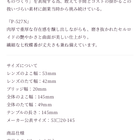
ものづくり」を表現する為、敢えて手間とコストの掛かるこの
扱いづらい素材に創業当時から挑み続けている。
『P-527N』
肉厚で重厚な存在感を醸し出しながらも、磨き抜かれたセルロ
イドの艶やかさと曲面が美しい仕上がり。
繊細な七枚蝶番が丈夫さも兼ね備えています。
サイズについて
レンズのよこ幅：53mm
レンズのたて幅：42mm
ブリッジ幅：20mm
全体のよこ幅：145mm
全体のたて幅：49mm
テンプルの長さ：145mm
メーカー公表サイズ：53□20-145
商品仕様