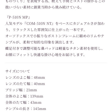
ものづくり」を表現する為、敢えて手間とコストの掛かるこの
扱いづらい素材に創業当時から挑み続けている。
『P-510N MP』
人気モデル『COM-510N NT』をベースにカジュアルさが加わ
り、リラックスした雰囲気に仕上がった一本です。
オーソドックスで小振りなボストンフレームに細めのリムやテ
ンプルが、柔和で知的な印象を演出します。
蝶足付きで調整可能な鼻パッドは軽量なチタン素材を使用し、
お顔にフィットし快適な掛け心地をお届けします。
サイズについて
レンズのよこ幅：48mm
レンズのたて幅：40mm
ブリッジ幅：21mm
全体のよこ幅：139mm
全体のたて幅：43mm
テンプルの長さ：145mm