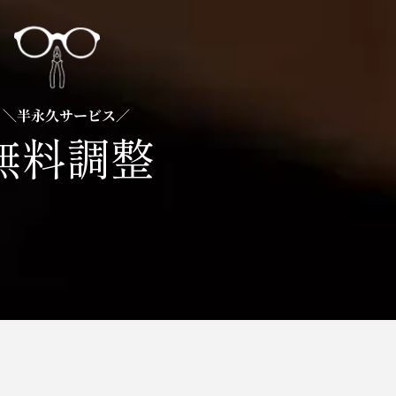
＼半永久サービス／
無料調整