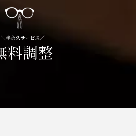
＼半永久サービス／
無料調整