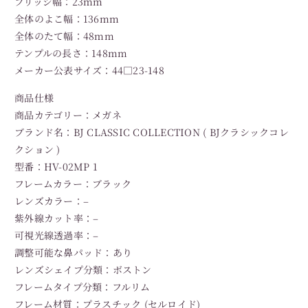
ブリッジ幅：23mm
全体のよこ幅：136mm
全体のたて幅：48mm
テンプルの長さ：148mm
メーカー公表サイズ：44□23-148
商品仕様
商品カテゴリー：メガネ
ブランド名：BJ CLASSIC COLLECTION ( BJクラシックコレ
クション )
型番：HV-02MP 1
フレームカラー：ブラック
レンズカラー：–
紫外線カット率：–
可視光線透過率：–
調整可能な鼻パッド：あり
レンズシェイプ分類：ボストン
フレームタイプ分類：フルリム
フレーム材質：プラスチック (セルロイド)