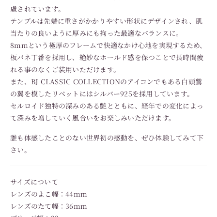
慮されています。
テンプルは先端に重さがかかりやすい形状にデザインされ、肌
当たりの良いように厚みにも拘った最適なバランスに。
8mmという極厚のフレームで快適なかけ心地を実現するため、
板バネ丁番を採用し、絶妙なホールド感を保つことで長時間疲
れる事のなくご装用いただけます。
また、BJ CLASSIC COLLECTIONのアイコンでもある白頭鷲
の翼を模したリベットにはシルバー925を採用しています。
セルロイド独特の深みのある艶とともに、経年での変化によっ
て深みを増していく風合いをお楽しみいただけます。
誰も体感したことのない世界初の感動を、ぜひ体験してみて下
さい。
サイズについて
レンズのよこ幅：44mm
レンズのたて幅：36mm