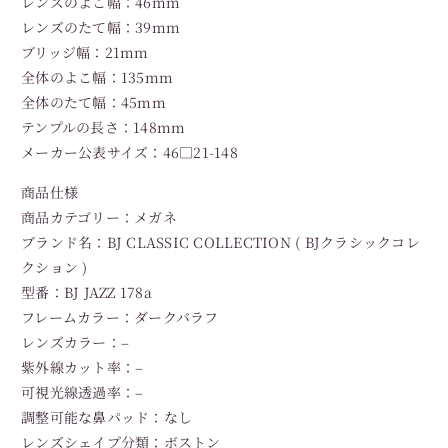
レンズのよこ幅：46mm
レンズのたて幅：39mm
ブリッジ幅：21mm
全体のよこ幅：135mm
全体のたて幅：45mm
テンプルの長さ：148mm
メーカー公表サイズ：46□21-148
商品仕様
商品カテゴリー：メガネ
ブランド名：BJ CLASSIC COLLECTION ( BJクラシックコレ
クション )
型番：BJ JAZZ 178a
フレームカラー：ダークバラフ
レンズカラー：–
紫外線カット率：–
可視光線透過率：–
調整可能な鼻パッド：なし
レンズシェイプ分類：ボストン