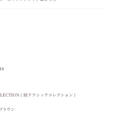
48
LLECTION ( BJクラシックコレクション )
ブラウン