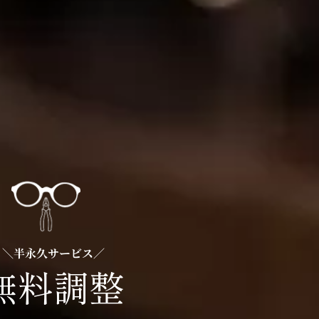
＼半永久サービス／
無料調整