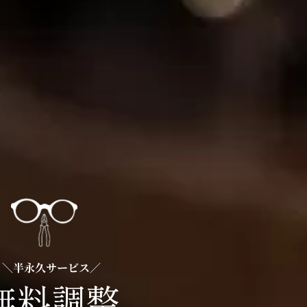
＼半永久サービス／
無料調整